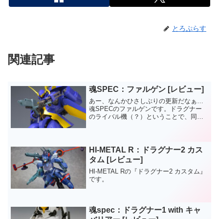
とろぷらす
関連記事
魂SPEC：ファルゲン [レビュー]
あー、なんかひさしぶりの更新だなぁ…
魂SPECのファルゲンです。ドラグナー
のライバル機（？）ということで、同シ
リーズの"Opening Silhouette" …、いわ
ゆるバリグナーに合わせたフォルムで造
形されてますね。上でライバル機と書
き...
HI-METAL R：ドラグナー2 カス
タム [レビュー]
HI-METAL Rの『ドラグナー2 カスタム』
です。
魂spec：ドラグナー1 with キャ