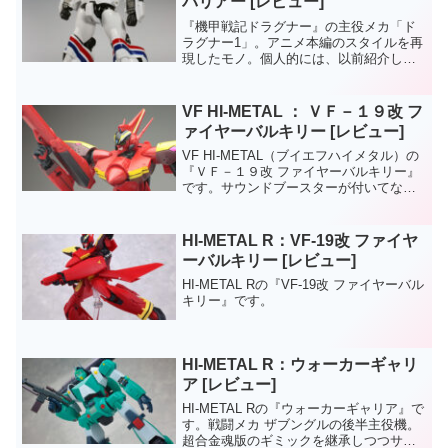
バリアー [レビュー]
『機甲戦記ドラグナー』の主役メカ「ド
ラグナー1」。アニメ本編のスタイルを再
現したモノ。個人的には、以前紹介した
OP版よりもこちらのほうが馴染み深いか
な？
VF HI-METAL ： ＶＦ－１９改 フ
ァイヤーバルキリー [レビュー]
VF HI-METAL（ブイエフハイメタル）の
『ＶＦ－１９改 ファイヤーバルキリー』
です。サウンドブースターが付いてない
からイラネと思っていたら、ＷＥＢ品で
サウンドブースターが単品で発売される
ことになって、結局、買う羽目になった
HI-METAL R：VF-19改 ファイヤ
でござる。そ...
ーバルキリー [レビュー]
HI-METAL Rの『VF-19改 ファイヤーバル
キリー』です。
HI-METAL R：ウォーカーギャリ
ア [レビュー]
HI-METAL Rの『ウォーカーギャリア』で
す。戦闘メカ ザブングルの後半主役機。
超合金魂版のギミックを継承しつつサイ