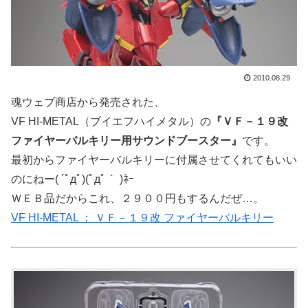
2010.08.29
魂ウェブ商店から発売された、
VF HI-METAL（ブイエフハイメタル）の
『ＶＦ－１９改
ファイヤーバルキリー用サウンドブースター』
です。
最初からファイヤーバルキリーに付属させてくれてもいい
のにねー( ´ﾟдﾟ)(ﾟдﾟ｀ )ﾈｰ
ＷＥＢ品だからこれ、２９００円もするんだぜ…。
VF HI-METAL ： ＶＦ－１９改 ファイヤーバルキリー