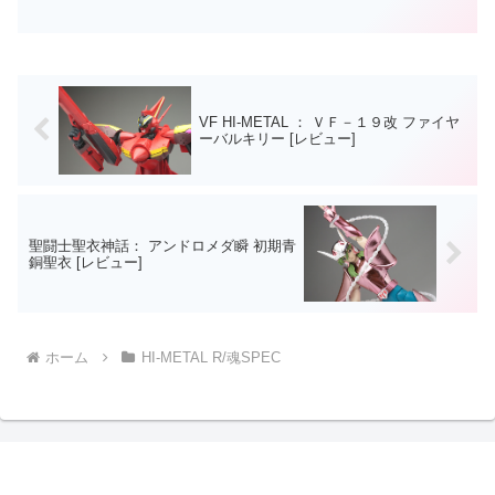
ズが大きいHI-METAL Rでリニューアル。
VF HI-METAL ： ＶＦ－１９改 ファイヤ
ーバルキリー [レビュー]
聖闘士聖衣神話： アンドロメダ瞬 初期青
銅聖衣 [レビュー]
ホーム
HI-METAL R/魂SPEC