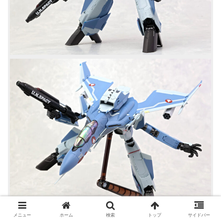
インテーク上のカナード翼と肩パーツはやや干渉しがちで
メニュー
ホーム
検索
トップ
サイドバー