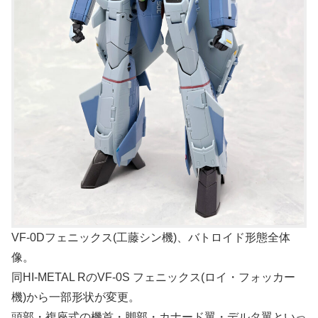
VF-0Dフェニックス(工藤シン機)、バトロイド形態全体
像。
同HI-METAL RのVF-0S フェニックス(ロイ・フォッカー
機)から一部形状が変更。
頭部・複座式の機首・脚部・カナード翼・デルタ翼といっ