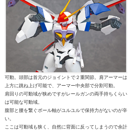
可動。頭部は首元のジョイントで２重関節。肩アーマーは
上方に跳ね上げ可能で、アーマー中央部で分割可動。
肩回りの可動域が狭めですがレールガンの両手持ちくらい
は可能な可動域。
腹部と腰を繋ぐボール軸がユルユルで保持力がないのが辛
い。
ここは可動域も狭く、自然に背面に反ってしまうので余計