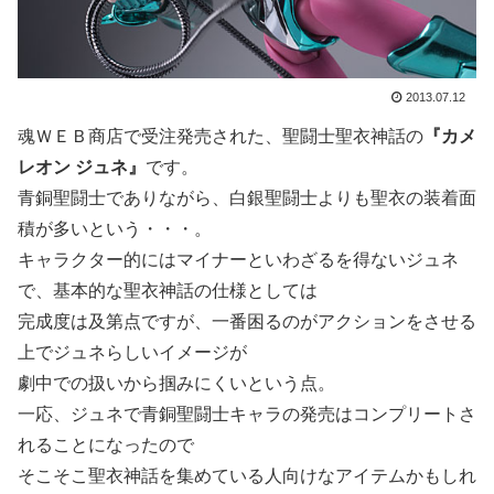
2013.07.12
魂ＷＥＢ商店で受注発売された、聖闘士聖衣神話の
『カメ
レオン ジュネ』
です。
青銅聖闘士でありながら、白銀聖闘士よりも聖衣の装着面
積が多いという・・・。
キャラクター的にはマイナーといわざるを得ないジュネ
で、基本的な聖衣神話の仕様としては
完成度は及第点ですが、一番困るのがアクションをさせる
上でジュネらしいイメージが
劇中での扱いから掴みにくいという点。
一応、ジュネで青銅聖闘士キャラの発売はコンプリートさ
れることになったので
そこそこ聖衣神話を集めている人向けなアイテムかもしれ