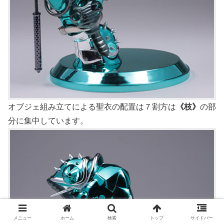
オブジェ組み立てによる聖衣の配置は７割方は
《枝》
の部
分に集中しています。
メニュー
ホーム
検索
トップ
サイドバー