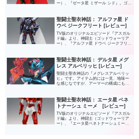
ー）、『ゼータ星 ミザール シド』。ゴッ
ドウォーリアー関係はあまり思い入れが
(ｒｙどーでもいいことですが、このシド
は発売からしばらく経ってから購入した
聖闘士聖衣神話： アルファ星 ド
のですよ。なんか...
ウベ ジークフリート [レビュー]
TV版のオリジナルエピソード『アスガル
ド編』より、神闘士（ゴッドウォーリア
ー）、『アルファ星 ドウベ ジークフリー
ト』。ゴッドウォーリアー関係はあまり
思い入れが無かったのですが「ミーメ」
購入の際、（まぁ、GW中ということもあ
聖闘士聖衣神話： デルタ星 メグ
りましたが）「ア...
レス アルベリッヒ [レビュー]
聖闘士聖衣神話の『メグレスアルベリッ
ヒ』です。アイテム的には一見、地味ー
な感じなですが、アーマーの構成にも目
新しい要素が加わっていたり、シリーズ
には希少な武器を扱うキャラなので、ポ
イントを押さえたアクションができるの
聖闘士聖衣神話： エータ星 ベネ
が良いですね。
トナーシュ ミーメ [レビュー]
TV版のオリジナルエピソード『アスガル
ド編』より、神闘士（ゴッドウォーリア
ー）、『エータ星ベネトナーシュミー
メ』。メインキャラのフルコンプリート
を目指している（らしい）聖闘士聖衣神
話シリーズですが、長らくシリーズが続