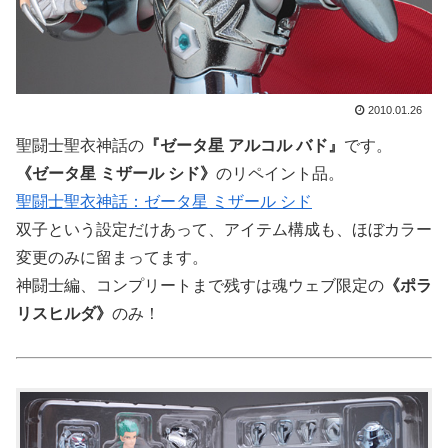
2010.01.26
聖闘士聖衣神話の
『ゼータ星 アルコル バド』
です。
《ゼータ星 ミザール シド》
のリペイント品。
聖闘士聖衣神話：ゼータ星 ミザール シド
双子という設定だけあって、アイテム構成も、ほぼカラー
変更のみに留まってます。
神闘士編、コンプリートまで残すは魂ウェブ限定の
《ポラ
リスヒルダ》
のみ！