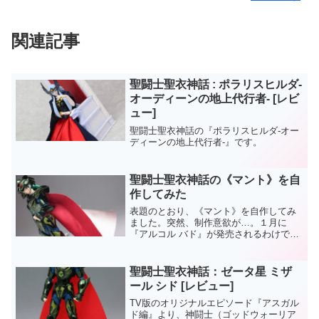
関連記事
聖闘士聖衣神話 : ポラリスヒルダ-
オーディーンの地上代行者- [レビ
ュー]
聖闘士聖衣神話の『ポラリスヒルダ-オー
ディーンの地上代行者-』です。
聖闘士聖衣神話の《マント》を自
作してみた
表題のとおり、《マント》を自作してみ
ました。突然、制作意欲が…。１月に
『アルコル バド』が発売されるわけです
が、商品画像を見ると『ミザール シド』
でも不満だった、《マント》の配色がや
はり『赤一色』のようで。聖闘士聖衣神
聖闘士聖衣神話：ゼータ星 ミザ
話：ゼータ星 ミザール...
ール シド [レビュー]
TV版のオリジナルエピソード『アスガル
ド編』より、神闘士（ゴッドウォーリア