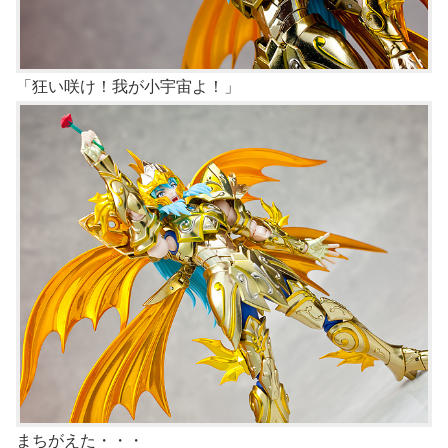
「狂い咲け！我が小宇宙よ！」
まちがえた・・・