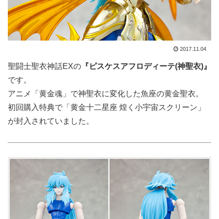
2017.11.04
聖闘士聖衣神話EXの
『ピスケスアフロディーテ(神聖衣)』
です。
アニメ「黄金魂」で神聖衣に変化した魚座の黄金聖衣。
初回購入特典で「黄金十二星座 煌く小宇宙スクリーン」
が封入されていました。