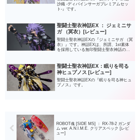
沙織 -ディバインサーガプレミアムセッ
ト-』です。
聖闘士聖衣神話EX ： ジェミニサ
ガ （冥衣）[レビュー]
聖闘士聖衣神話EXの『ジェミニサガ （冥
衣）』です。神話EXは、所謂、1st素体
を採用している無印聖闘士聖衣神話のリ
メイクであると思っていましたが3rd素体
で構成されていた冥衣サガが神話EXでリ
リース。聖闘士聖衣神話：ジェミニ サガ
聖闘士聖衣神話EX：眠りを司る
EX版サ...
神ヒュプノス [レビュー]
聖闘士聖衣神話EXの『眠りを司る神ヒュ
プノス』です。
ROBOT魂 [SIDE MS] ： RX-78-2 ガンダ
ム ver. A.N.I.M.E. クリアスペック [レビ
ュー]