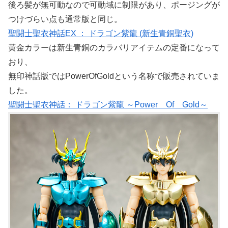
後ろ髪が無可動なので可動域に制限があり、ポージングが
つけづらい点も通常版と同じ。
聖闘士聖衣神話EX ： ドラゴン紫龍 (新生青銅聖衣)
黄金カラーは新生青銅のカラバリアイテムの定番になって
おり、
無印神話版ではPowerOfGoldという名称で販売されていま
した。
聖闘士聖衣神話： ドラゴン紫龍 ～Power Of Gold～