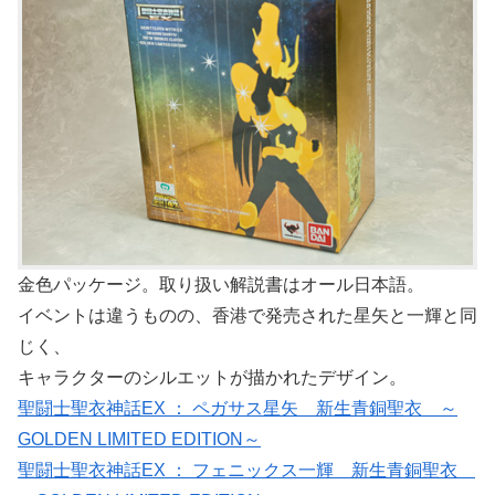
金色パッケージ。取り扱い解説書はオール日本語。
イベントは違うものの、香港で発売された星矢と一輝と同
じく、
キャラクターのシルエットが描かれたデザイン。
聖闘士聖衣神話EX ： ペガサス星矢 新生青銅聖衣 ～
GOLDEN LIMITED EDITION～
聖闘士聖衣神話EX ： フェニックス一輝 新生青銅聖衣