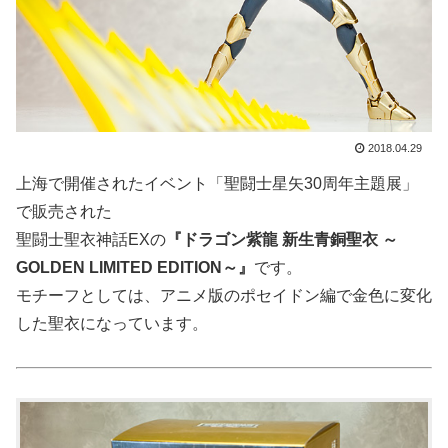
2018.04.29
上海で開催されたイベント「聖闘士星矢30周年主題展」
で販売された
聖闘士聖衣神話EXの
『ドラゴン紫龍 新生青銅聖衣 ～
GOLDEN LIMITED EDITION～』
です。
モチーフとしては、アニメ版のポセイドン編で金色に変化
した聖衣になっています。