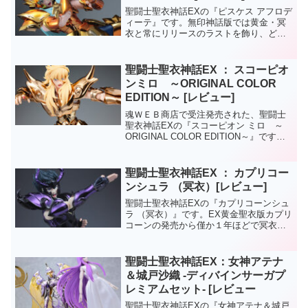
聖闘士聖衣神話EXの『ピスケス アフロデ
ィーテ』です。無印神話版では黄金・冥
衣と常にリリースのラストを飾り、どれ
もが決定版と頷ける完成度のアイテムば
かりだったアフロディーテ。聖闘士聖衣
神話：ピスケス アフロディーテ聖闘士聖
聖闘士聖衣神話EX ： スコーピオ
衣神話：ピスケス ...
ンミロ ～ORIGINAL COLOR
EDITION～ [レビュー]
魂ＷＥＢ商店で受注発売された、聖闘士
聖衣神話EXの『スコーピオン ミロ ～
ORIGINAL COLOR EDITION～』です。
イベント記念品枠が定番だったOCEが
WEB専売で発売。OCEならではといった
付属パーツとしては、アテナエクスク
聖闘士聖衣神話EX ： カプリコー
ラ...
ンシュラ （冥衣）[レビュー]
聖闘士聖衣神話EXの『カプリコーンシュ
ラ （冥衣）』です。EX黄金聖衣版カプリ
コーンの発売から僅か１年ほどで冥衣版
も発売されました。聖闘士聖衣神話EX ：
カプリコーン シュラ付属するオプション
パーツが豊富なので、黄金冥衣の地味な
聖闘士聖衣神話EX：女神アテナ
印象は抑え...
＆城戸沙織 -ディバインサーガプ
レミアムセット- [レビュー
聖闘士聖衣神話EXの『女神アテナ＆城戸