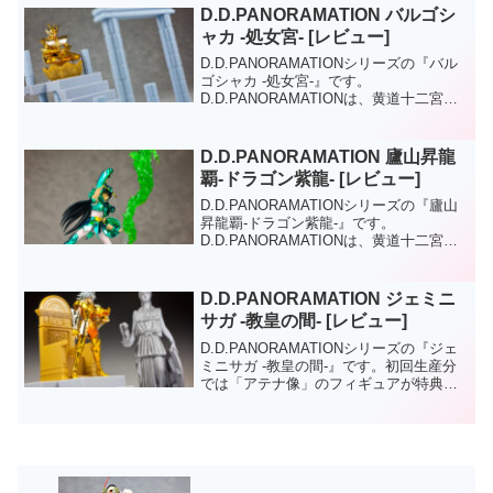
ー・エフェクトパーツがセットになって
D.D.PANORAMATION バルゴシ
いて今...
ャカ -処女宮- [レビュー]
D.D.PANORAMATIONシリーズの『バル
ゴシャカ -処女宮-』です。
D.D.PANORAMATIONは、黄道十二宮の
シーンをジオラマで再現してくシリーズ
で今回のシャカは対戦相手のフェニック
ス一輝も同時発売されています。
D.D.PANORAMATION 廬山昇龍
D.D.PAN...
覇-ドラゴン紫龍- [レビュー]
D.D.PANORAMATIONシリーズの『廬山
昇龍覇-ドラゴン紫龍-』です。
D.D.PANORAMATIONは、黄道十二宮の
シーンをジオラマで再現してくシリー
ズ。今回のドラゴン紫龍は廬山昇龍覇の
エフェクトパーツが魅力。同時発売のキ
D.D.PANORAMATION ジェミニ
ャンサー...
サガ -教皇の間- [レビュー]
D.D.PANORAMATIONシリーズの『ジェ
ミニサガ -教皇の間-』です。初回生産分
では「アテナ像」のフィギュアが特典で
もらえます。D.D.PANORAMATIONは、
黄道十二宮のシーンをジオラマで再現し
てくシリーズ。ジェミニサガは、同...