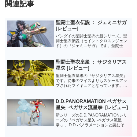
関連記事
聖闘士聖衣伝説 ： ジェミニサガ
[レビュー]
バンダイの聖闘士聖衣の新シリーズ。聖
闘士聖衣伝説（セイントクロスレジェン
ド）の『ジェミニサガ』です。聖闘士聖
衣伝説というブランドは、映画の《聖闘
士星矢 LEGEND of SANCTUARY》に登
場したCG版キャラクターをリリースして
聖闘士聖衣皇級 ： サジタリアス
いくシ...
星矢 [レビュー]
聖闘士聖衣皇級の『サジタリアス星矢』
です。従来のマイスよりもスケールアッ
プされたフィギュアとなっています。聖
闘士聖衣から《神話》というロゴを外
し、全く異なるシリーズに生まれ変わっ
た特別感の強い大型アイテムです。
D.D.PANORAMATION ペガサス
星矢 -ペガサス流星拳- [レビュー]
新シリーズのD.D.PANORAMATIONシリ
ーズの『ペガサス星矢 -ペガサス流星
拳-』。D.D.パノラメーションと読むそう
です。DDとはなんぞや・・・。１０セン
チサイズのフィギュアとストラクチャ