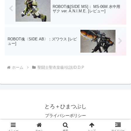
ROBOT魂[SIDE MS]： MS-06M 水中用
ザク ver. A.N.I.M.E. [レビュー]
ROBOT魂〈SIDE AB〉：ズワウス [レビ
ュー]
ホーム
聖闘士聖衣皇級/伝説/D.D.P
とろ＋ひまつぶし
プライバシーポリシー
© 2007 とろ＋ひまつぶし.
メニュー
ホーム
検索
トップ
サイドバー