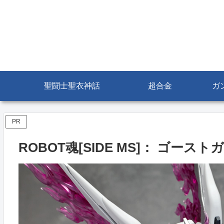
聖闘士聖衣神話
超合金
ガ
PR
ROBOT魂[SIDE MS]： ゴースト