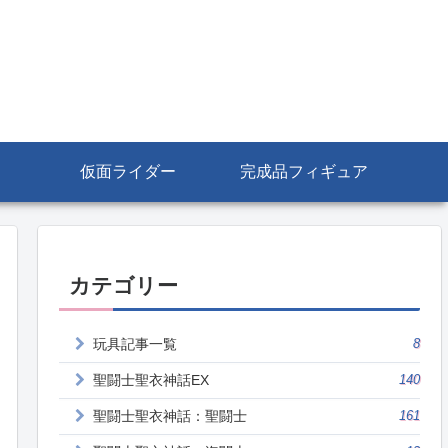
仮面ライダー
完成品フィギュア
カテゴリー
玩具記事一覧
8
聖闘士聖衣神話EX
140
聖闘士聖衣神話：聖闘士
161