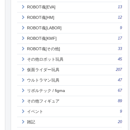
ROBOT魂[EVA]
13
ROBOT魂[HM]
12
ROBOT魂[LABOR]
9
ROBOT魂[KMF]
17
ROBOT魂[その他]
33
その他ロボット玩具
45
仮面ライダー玩具
207
ウルトラマン玩具
47
リボルテック / figma
67
その他フィギュア
89
イベント
9
雑記
20