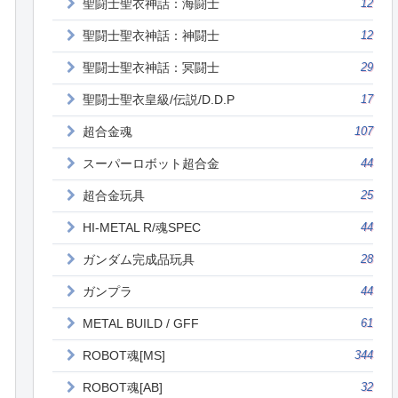
聖闘士聖衣神話：海闘士
12
聖闘士聖衣神話：神闘士
12
聖闘士聖衣神話：冥闘士
29
聖闘士聖衣皇級/伝説/D.D.P
17
超合金魂
107
スーパーロボット超合金
44
超合金玩具
25
HI-METAL R/魂SPEC
44
ガンダム完成品玩具
28
ガンプラ
44
METAL BUILD / GFF
61
ROBOT魂[MS]
344
ROBOT魂[AB]
32