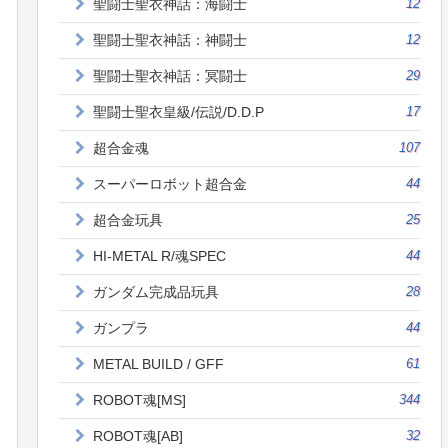
聖闘士聖衣神話：海闘士
12
聖闘士聖衣神話：神闘士
12
聖闘士聖衣神話：冥闘士
29
聖闘士聖衣皇級/伝説/D.D.P
17
超合金魂
107
スーパーロボット超合金
44
超合金玩具
25
HI-METAL R/魂SPEC
44
ガンダム完成品玩具
28
ガンプラ
44
METAL BUILD / GFF
61
ROBOT魂[MS]
344
ROBOT魂[AB]
32