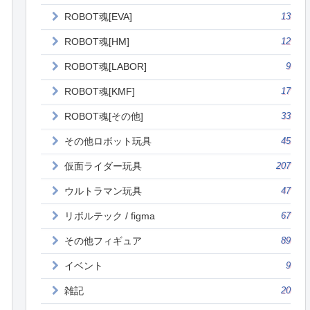
ROBOT魂[EVA]
13
ROBOT魂[HM]
12
ROBOT魂[LABOR]
9
ROBOT魂[KMF]
17
ROBOT魂[その他]
33
その他ロボット玩具
45
仮面ライダー玩具
207
ウルトラマン玩具
47
リボルテック / figma
67
その他フィギュア
89
イベント
9
雑記
20