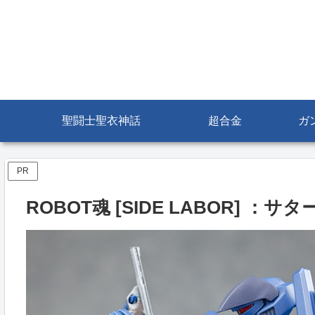
聖闘士聖衣神話
超合金
ガ
PR
ROBOT魂 [SIDE LABOR] ：サ