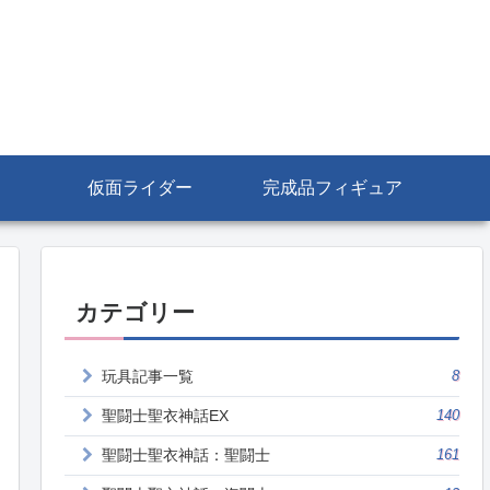
仮面ライダー
完成品フィギュア
カテゴリー
玩具記事一覧
8
聖闘士聖衣神話EX
140
聖闘士聖衣神話：聖闘士
161