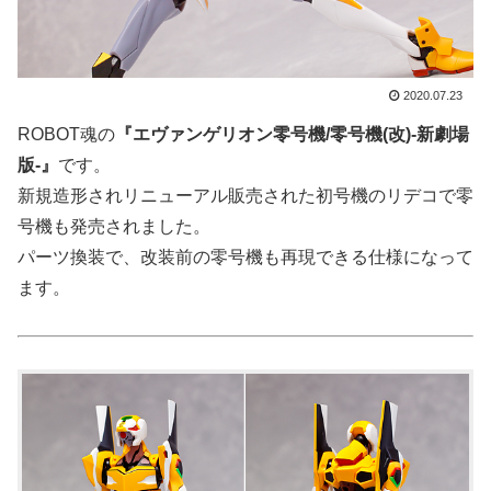
2020.07.23
ROBOT魂の
『エヴァンゲリオン零号機/零号機(改)-新劇場
版-』
です。
新規造形されリニューアル販売された初号機のリデコで零
号機も発売されました。
パーツ換装で、改装前の零号機も再現できる仕様になって
ます。