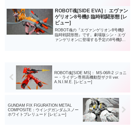
ROBOT魂[SIDE EVA]： エヴァン
ゲリオン8号機β 臨時戦闘形態 [レ
ビュー]
ROBOT魂の『エヴァンゲリオン8号機β
臨時戦闘形態』です。劇場版シン・エヴ
ァンゲリオンに登場する予定の8号機β臨
時戦闘形態が公開に先立って発売。腕部
が人型の可動域とは外れたレール可動を
するなど独特なギミックが再現されてい
ます。
ROBOT魂[SIDE MS]： MS-06R-2 ジョニ
ー・ライデン専用高機動型ザクII ver.
A.N.I.M.E. [レビュー]
GUNDAM FIX FIGURATION METAL
COMPOSITE：ウイングガンダムスノー
ホワイトプレリュード [レビュー]