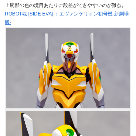
上腕部の色の境目あたりに段差ができやすいのが難点。
ROBOT魂 [SIDE EVA] ：エヴァンゲリオン初号機-新劇場
版-