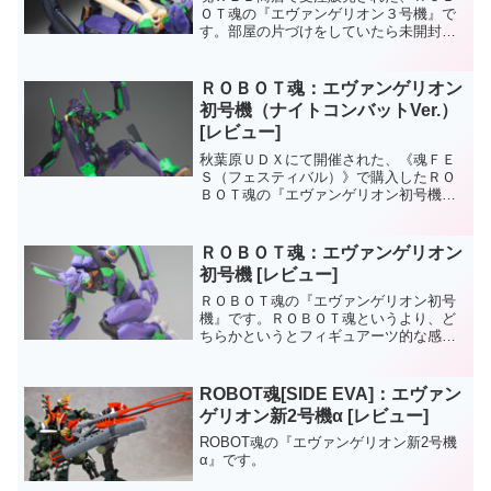
ＯＴ魂の『エヴァンゲリオン３号機』で
す。部屋の片づけをしていたら未開封の
コレがでてきたので載せときます。《Ｓ
ＩＤＥ ＥＶＡ》は素体の殆どが共通パー
ツなので、コレといって目新しい部分は
ＲＯＢＯＴ魂：エヴァンゲリオン
少ないのですが、付属し...
初号機（ナイトコンバットVer.）
[レビュー]
秋葉原ＵＤＸにて開催された、《魂ＦＥ
Ｓ（フェスティバル）》で購入したＲＯ
ＢＯＴ魂の『エヴァンゲリオン初号機
（ナイトコンバットVer.）』です。一般販
売されている初号機を、《夜間戦闘用カ
ラー》にしなおしたもの。夜間戦闘用カ
ＲＯＢＯＴ魂：エヴァンゲリオン
ラーには成型色に《ダ...
初号機 [レビュー]
ＲＯＢＯＴ魂の『エヴァンゲリオン初号
機』です。ＲＯＢＯＴ魂というより、ど
ちらかというとフィギュアーツ的な感
じ。とにかくよく動く。今まで買ったエ
ヴァンゲリオンのフィギュアの中では、
一番動く感じです。しかし、初号機のフ
ROBOT魂[SIDE EVA]：エヴァン
ィギュア買うのコレで何個目...
ゲリオン新2号機α [レビュー]
ROBOT魂の『エヴァンゲリオン新2号機
α』です。