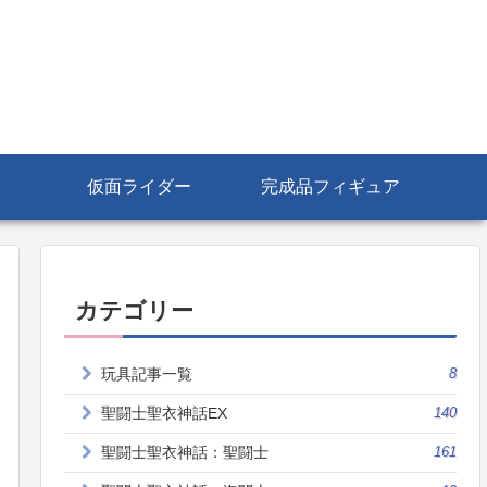
仮面ライダー
完成品フィギュア
カテゴリー
玩具記事一覧
8
聖闘士聖衣神話EX
140
聖闘士聖衣神話：聖闘士
161