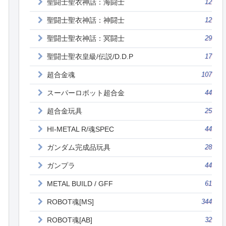
聖闘士聖衣神話：海闘士
12
聖闘士聖衣神話：神闘士
12
聖闘士聖衣神話：冥闘士
29
聖闘士聖衣皇級/伝説/D.D.P
17
超合金魂
107
スーパーロボット超合金
44
超合金玩具
25
HI-METAL R/魂SPEC
44
ガンダム完成品玩具
28
ガンプラ
44
METAL BUILD / GFF
61
ROBOT魂[MS]
344
ROBOT魂[AB]
32