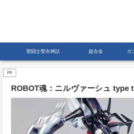
聖闘士聖衣神話
超合金
ガ
PR
ROBOT魂：ニルヴァーシュ type th