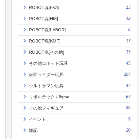
ROBOT魂[EVA]
13
ROBOT魂[HM]
12
ROBOT魂[LABOR]
9
ROBOT魂[KMF]
17
ROBOT魂[その他]
33
その他ロボット玩具
45
仮面ライダー玩具
207
ウルトラマン玩具
47
リボルテック / figma
67
その他フィギュア
89
イベント
9
雑記
20