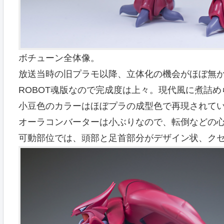
ボチューン全体像。
放送当時の旧プラモ以降、立体化の機会がほぼ無
ROBOT魂版なので完成度は上々。現代風に煮詰
小豆色のカラーはほぼプラの成型色で再現されて
オーラコンバーターは小ぶりなので、転倒などの
可動部位では、頭部と足首部分がデザイン状、ク