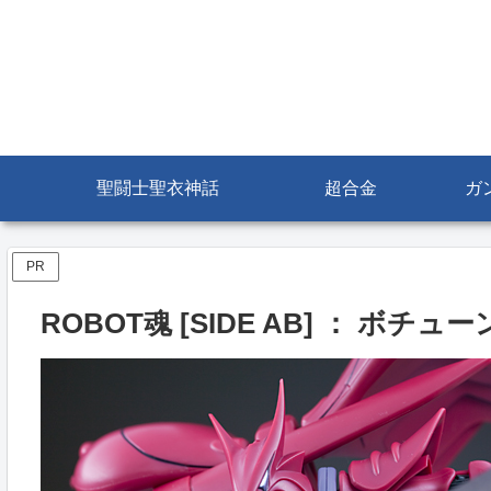
聖闘士聖衣神話
超合金
ガ
PR
ROBOT魂 [SIDE AB] ： ボチュ