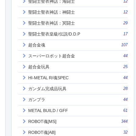
聖闘士聖衣神話：海闘士
12
聖闘士聖衣神話：神闘士
12
聖闘士聖衣神話：冥闘士
29
聖闘士聖衣皇級/伝説/D.D.P
17
超合金魂
107
スーパーロボット超合金
44
超合金玩具
25
HI-METAL R/魂SPEC
44
ガンダム完成品玩具
28
ガンプラ
44
METAL BUILD / GFF
61
ROBOT魂[MS]
344
ROBOT魂[AB]
32