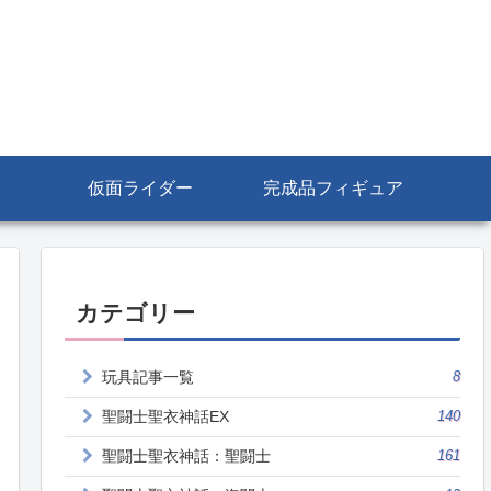
仮面ライダー
完成品フィギュア
カテゴリー
玩具記事一覧
8
聖闘士聖衣神話EX
140
聖闘士聖衣神話：聖闘士
161