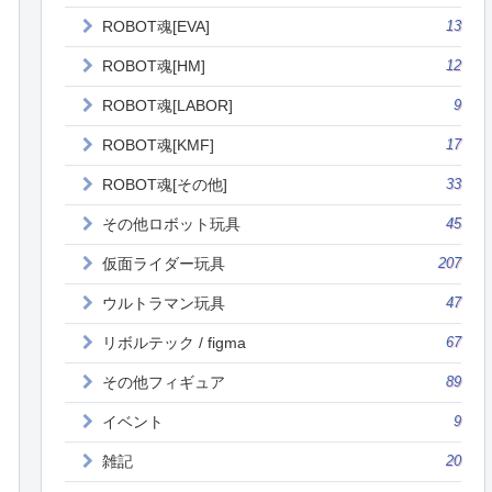
ROBOT魂[EVA]
13
ROBOT魂[HM]
12
ROBOT魂[LABOR]
9
ROBOT魂[KMF]
17
ROBOT魂[その他]
33
その他ロボット玩具
45
仮面ライダー玩具
207
ウルトラマン玩具
47
リボルテック / figma
67
その他フィギュア
89
イベント
9
雑記
20