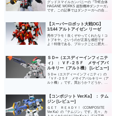
グッドスマイルカンパニーの『THE合体
HAGANE WORKS 超獣機神ダンクーガ』
です。この記事ではダンクーガへの合体
ギミックを取りあげています。THE合体
HAGANE WORKS 超獣機神ダンクーガ
【レビュー】その１THE合体 H...
【スーパーロボット大戦OG】
1/144 アルトアイゼン リーゼ
秀作プラモ！良くぞやってくれたな！コ
トブキヤ。というのが正直な感想です
よ！特徴である、ブロックごとに肥大化
したバランスの危ういプロポーションを
見事に再現しているだけでなく、可動面
でもゲーム中で魅せたアクションは一通
ＳＤ∞（エスディーインフィニテ
りこなせる、正にアルトアイ...
ィ） ： ＶＦ‐２５Ｆ メサイアバ
ルキリー（アルト機） [レビュー]
ＳＤ∞（エスディーインフィニティ）の
『ＶＦ‐２５Ｆ メサイアバルキリー（ア
ルト機）』です。買おうか？どうか、ち
ょっと迷いましたが、結局買っちゃいま
した。でも買ってよかったです。これは
遊んでいて楽しいアイテムですよ。ＳＤ
【コンポジット Ver.Ka】 ： テム
という、ちっこい体型な...
ジン [レビュー]
ＧＥＴ ＲＥＡＤＹ！《COMPOSITE
Ver.Ka》の『テムジン』です。元々、カ
トキメカなだけにVer.Kaとしては正統派