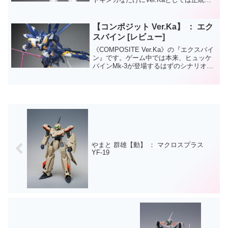
のアイテムといった感じですかね。バー
チャロン１作目は結構、ゲーセンでもや
りこんだゲームです。（ゲームではライ
【コンポジット Ver.Ka】 ： エク
デンを...
スバイン [レビュー]
《COMPOSITE Ver.Ka》の『エクスバイ
ン』です。ゲーム中では本来、ヒュッケ
バインMk-3が登場するはずのシナリオ
が、アニメ、スーパーロボット大戦ＯＧ
では《大人の事情》でエクスバインが代
替機として登場する事になりました。エ
クスバイ...
やまと 群雄【動】 ： マクロスプラス
YF-19