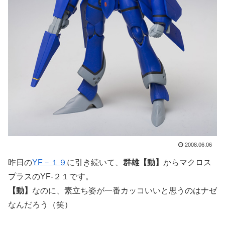
2008.06.06
昨日の
YF－１９
に引き続いて、
群雄【動】
からマクロス
プラスのYF-２１です。
【動】
なのに、素立ち姿が一番カッコいいと思うのはナゼ
なんだろう（笑）