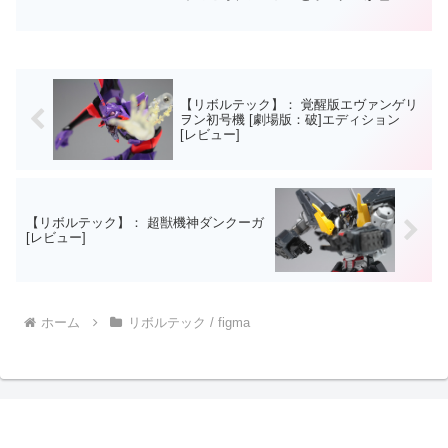
販促活動していたときに模型仲間とマブ
ラヴ祭りに便乗していた時期はあったの
ですが…。結局、ゲームの発売延期の連
続で『マブラヴ』への興味...
【リボルテック】： 覚醒版エヴァンゲリ
ヲン初号機 [劇場版：破]エディション
[レビュー]
【リボルテック】： 超獣機神ダンクーガ
[レビュー]
ホーム
リボルテック / figma