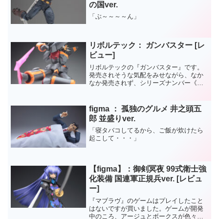
の国ver.
「ぶ～～～～ん」
リボルテック： ガンバスター [レ
ビュー]
リボルテックの『ガンバスター』です。
発売されそうな気配をみせながら、なか
なか発売されず、シリーズナンバー《１
０１番目》にしてようやく発売（笑）パ
ーツの組み換えで、《バスターマシーン
１号・２号》にもなり、エフェクトパー
figma ： 孤独のグルメ 井之頭五
ツの使用で、劇中の演出を...
郎 並盛りver.
「寝タバコしてるから、ご飯が炊けたら
起こして・・・」
【figma】：御剣冥夜 99式衛士強
化装備 国連軍正規兵ver. [レビュ
ー]
『マブラヴ』のゲームはプレイしたこと
はないですが買いました。ゲームが開発
中のころ、アージュとボークスが色々と