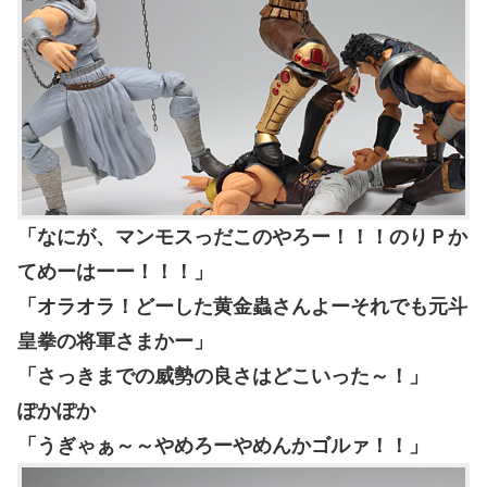
「なにが、マンモスっだこのやろー！！！のりＰか
てめーはーー！！！」
「オラオラ！どーした黄金蟲さんよーそれでも元斗
皇拳の将軍さまかー」
「さっきまでの威勢の良さはどこいった～！」
ぽかぽか
「うぎゃぁ～～やめろーやめんかゴルァ！！」