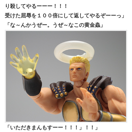
り殺してやるーーー！！！
受けた屈辱を１００倍にして返してやるぞーーっ」
「な～んかうぜー。うぜ～なこの黄金蟲」
「いただきまんもすーー！！！」！！」