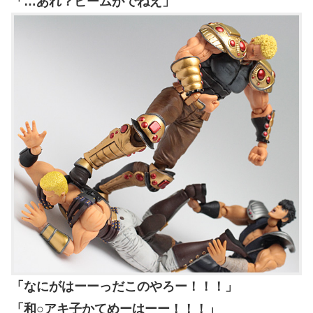
「…あれ？ビームがでねえ」
「なにがはーーっだこのやろー！！！」
「和○アキ子かてめーはーー！！！」