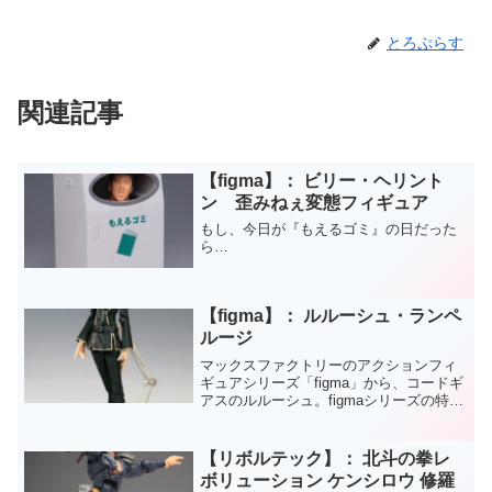
とろぷらす
関連記事
【figma】： ビリー・ヘリント
ン 歪みねぇ変態フィギュア
もし、今日が『もえるゴミ』の日だった
ら…
【figma】： ルルーシュ・ランペ
ルージ
マックスファクトリーのアクションフィ
ギュアシリーズ「figma」から、コードギ
アスのルルーシュ。figmaシリーズの特筆
すべきは、あらゆるシーンに柔軟に対応
できる汎用性の高さでしょう。ライバル
品（？）のフロイラインリボルテックは
【リボルテック】： 北斗の拳レ
アクションポ...
ボリューション ケンシロウ 修羅