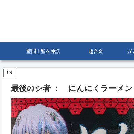
聖闘士聖衣神話
超合金
ガ
PR
最後のシ者 ： にんにくラーメン