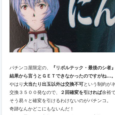
パチンコ屋限定の、
『リボルテック・最後のシ者
結果から言うとＧＥＴできなかったのですがね…
やはり
大当たり出玉以外は交換不可
という制約が
交換３５００発なので、
２回確変を引ければ
余裕
そう易々と確変を引けるわけないのがパチンコ。
奇跡なんかどこにもないんだ！