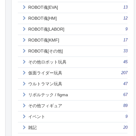
ROBOT魂[EVA]
13
ROBOT魂[HM]
12
ROBOT魂[LABOR]
9
ROBOT魂[KMF]
17
ROBOT魂[その他]
33
その他ロボット玩具
45
仮面ライダー玩具
207
ウルトラマン玩具
47
リボルテック / figma
67
その他フィギュア
89
イベント
9
雑記
20