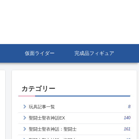
仮面ライダー
完成品フィギュア
カテゴリー
玩具記事一覧
8
聖闘士聖衣神話EX
140
聖闘士聖衣神話：聖闘士
161