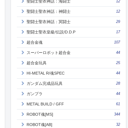
聖闘士聖衣神話：海闘士
12
聖闘士聖衣神話：神闘士
12
聖闘士聖衣神話：冥闘士
29
聖闘士聖衣皇級/伝説/D.D.P
17
超合金魂
107
スーパーロボット超合金
44
超合金玩具
25
HI-METAL R/魂SPEC
44
ガンダム完成品玩具
28
ガンプラ
44
METAL BUILD / GFF
61
ROBOT魂[MS]
344
ROBOT魂[AB]
32