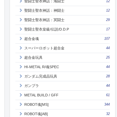
聖闘士聖衣神話：海闘士
12
聖闘士聖衣神話：神闘士
12
聖闘士聖衣神話：冥闘士
29
聖闘士聖衣皇級/伝説/D.D.P
17
超合金魂
107
スーパーロボット超合金
44
超合金玩具
25
HI-METAL R/魂SPEC
44
ガンダム完成品玩具
28
ガンプラ
44
METAL BUILD / GFF
61
ROBOT魂[MS]
344
ROBOT魂[AB]
32