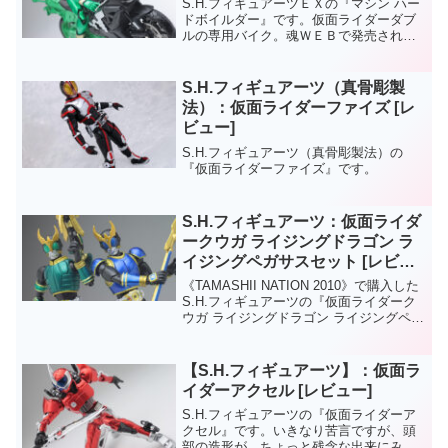
S.H.フィギュアーツＥＸの『マシン ハー
ドボイルダー』です。仮面ライダーダブ
ルの専用バイク。魂ＷＥＢで発売される
《ダッシュブーストユニット》と《ター
ビュラーユニット》との互換性もあり、
プレイバリューにあふれたマシンとなっ
S.H.フィギュアーツ（真骨彫製
ておりますよ。造形...
法）：仮面ライダーファイズ [レ
ビュー]
S.H.フィギュアーツ（真骨彫製法）の
『仮面ライダーファイズ』です。
S.H.フィギュアーツ：仮面ライダ
ークウガ ライジングドラゴン ラ
イジングペガサスセット [レビュ
ー]
《TAMASHII NATION 2010》で購入した
S.H.フィギュアーツの『仮面ライダーク
ウガ ライジングドラゴン ライジングペガ
サスセット』です。会場記念品とのこと
ですが、後日webでも受注販売もするそ
うですよ。ライジングタイタンは何...
【S.H.フィギュアーツ】：仮面ラ
イダーアクセル [レビュー]
S.H.フィギュアーツの『仮面ライダーア
クセル』です。いきなり苦言ですが、頭
部の造形が、ちょっと残念な出来にみえ