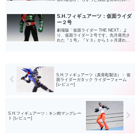
るかも…？ギミック面やオプションハン
ドなどの付属品が充実しているだけにち
ょっともったいない。ダブルのカラーバ
S.H.フィギュアーツ：仮面ライダ
リエーションだけに食...
ー２号
劇場版「仮面ライダー THE NEXT」よ
り、仮面ライダー２号です。先月発売さ
れた『１号』『Ｖ３』から１ヶ月遅れて
発売。頭部、マフラー、ベルト、肩、ヒ
ジは２号用に新設計されてますが、それ
以外は仮面ライダー１号のリペイントで
す。
S.H.フィギュアーツ（真骨彫製法）： 仮
面ライダーガタック ライダーフォーム
[レビュー]
S.H.フィギュアーツ：キン肉マングレー
ト [レビュー]