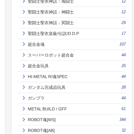
聖闘士聖衣神話：海闘士
12
聖闘士聖衣神話：神闘士
12
聖闘士聖衣神話：冥闘士
29
聖闘士聖衣皇級/伝説/D.D.P
17
超合金魂
107
スーパーロボット超合金
44
超合金玩具
25
HI-METAL R/魂SPEC
44
ガンダム完成品玩具
28
ガンプラ
44
METAL BUILD / GFF
61
ROBOT魂[MS]
344
ROBOT魂[AB]
32