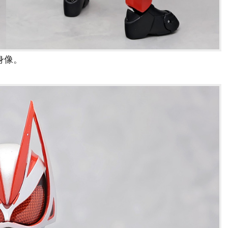
身像。
。