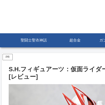
聖闘士聖衣神話
超合金
ガ
PR
S.H.フィギュアーツ：仮面ライ
[レビュー]