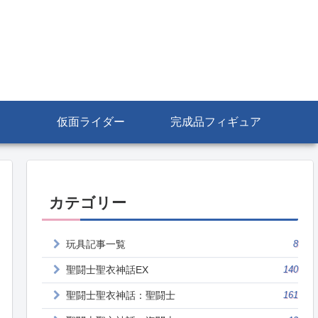
仮面ライダー
完成品フィギュア
カテゴリー
玩具記事一覧
8
聖闘士聖衣神話EX
140
聖闘士聖衣神話：聖闘士
161