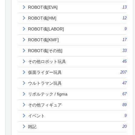
ROBOT魂[EVA]
13
ROBOT魂[HM]
12
ROBOT魂[LABOR]
9
ROBOT魂[KMF]
17
ROBOT魂[その他]
33
その他ロボット玩具
45
仮面ライダー玩具
207
ウルトラマン玩具
47
リボルテック / figma
67
その他フィギュア
89
イベント
9
雑記
20