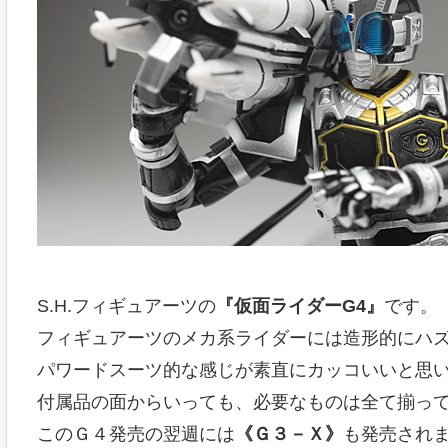
S.H.フィギュアーツの
『仮面ライダーG4』
です。
フィギュアーツのメカ系ライダーには造形的にハ
パワードスーツ的な感じが素直にカッコいいと思
付属品の面からいっても、必要なものは全て揃っ
このＧ４発売の翌週には
《Ｇ３－Ｘ》
も発売され