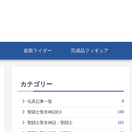
仮面ライダー
完成品フィギュア
カテゴリー
玩具記事一覧
8
聖闘士聖衣神話EX
140
聖闘士聖衣神話：聖闘士
161