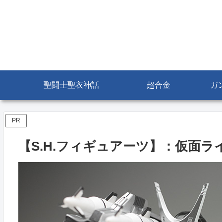
聖闘士聖衣神話
超合金
ガ
PR
【S.H.フィギュアーツ】：仮面ライ