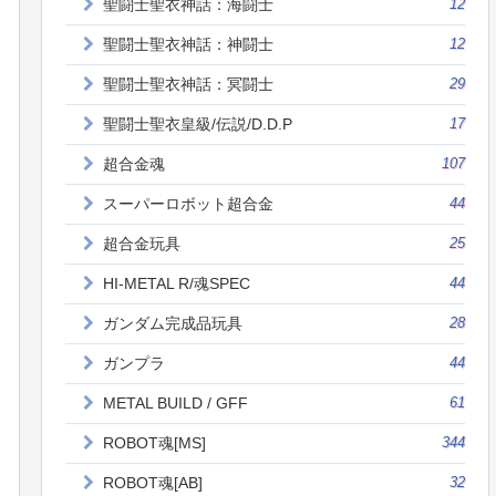
聖闘士聖衣神話：海闘士
12
聖闘士聖衣神話：神闘士
12
聖闘士聖衣神話：冥闘士
29
聖闘士聖衣皇級/伝説/D.D.P
17
超合金魂
107
スーパーロボット超合金
44
超合金玩具
25
HI-METAL R/魂SPEC
44
ガンダム完成品玩具
28
ガンプラ
44
METAL BUILD / GFF
61
ROBOT魂[MS]
344
ROBOT魂[AB]
32