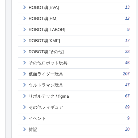
ROBOT魂[EVA]
13
ROBOT魂[HM]
12
ROBOT魂[LABOR]
9
ROBOT魂[KMF]
17
ROBOT魂[その他]
33
その他ロボット玩具
45
仮面ライダー玩具
207
ウルトラマン玩具
47
リボルテック / figma
67
その他フィギュア
89
イベント
9
雑記
20