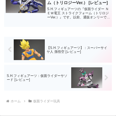
ム（トリロジーVer.） [レビュー]
S.H.フィギュアーツの『仮面ライダー Ｎ
ＥＷ電王 ストライクフォーム（トリロジ
ーVer.）』です。以前、通販オンリーで販
売され、再販要望の高かったＮＥＷ電王
ストライクフォームがトリロジーVer.とし
て再登場。単に再販されただけではな
く、完...
【S.H.フィギュアーツ】：スーパーサイ
ヤ人 孫悟空 [レビュー]
S.H.フィギュアーツ：仮面ライダーサソ
ード [レビュー]
ホーム
仮面ライダー玩具