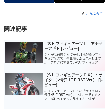
とろぷらす
関連記事
【S.H.フィギュアーツ】：アナザ
ーアギト [レビュー]
さすがに発売されてから月日が経つフィ
ギュアなので、今更感がある気もします
が…ブログに載せていないフィギュアー
ツが大分増えてきたので。買ったモノか
ら順番…ということでで『アナザーアギ
ト』から載せてみます。
【S.H.フィギュアーツＥＸ】：サ
イクロン号(THE FIRST Ver.) [レ
ビュー]
S.H.フィギュアーツＥＸの『サイクロン
号(THE FIRST Ver.)』です。一見すると
いい感じのモデルに見えるんですが、弄
っていると色々と不満点がでてきま
す。・ハンドルを握るための手首が付属