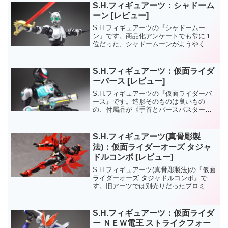
していない。・メーター周りが再現され
S.H.フィギュアーツ：シャドーム
ていない...
ーン [レビュー]
S.H.フィギュアーツの『シャドームー
ン』です。商品化アンケートでも常に１
位だった、シャドームーンがようやく発
売！仮面ライダーブラック世代の私も、
アンケートで投票していただけに商品化
は嬉しいです。肝心の完成度はかなり良
S.H.フィギュアーツ：仮面ライダ
く、同フィギュアーツの...
ーバース [レビュー]
S.H.フィギュアーツの『仮面ライダーバ
ース』です。造形そのものは良いもの
の、付属品が《手首とバースバスター》
のみというのは少し寂しい。OCCでは全
て付属していた《ＣＬＡＷｓユニット》
もWEB販売と売り方の不親切さが目立ち
S.H.フィギュアーツ(真骨彫製
ます。満足感で言っ...
法)：仮面ライダーオーズ タジャ
ドルコンボ [レビュー]
S.H.フィギュアーツ(真骨彫製法)の『仮面
ライダーオーズ タジャドルコンボ』で
す。旧アーツでは別売りだったプロミネ
ンスドロップ用パーツが同梱されている
のが特徴。
S.H.フィギュアーツ：仮面ライダ
ー ＮＥＷ電王 ストライクフォー