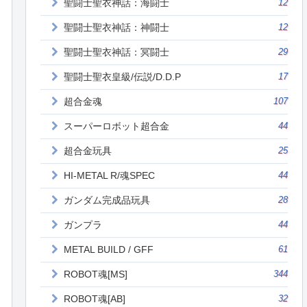
聖闘士聖衣神話：海闘士
12
聖闘士聖衣神話：神闘士
12
聖闘士聖衣神話：冥闘士
29
聖闘士聖衣皇級/伝説/D.D.P
17
超合金魂
107
スーパーロボット超合金
44
超合金玩具
25
HI-METAL R/魂SPEC
44
ガンダム完成品玩具
28
ガンプラ
44
METAL BUILD / GFF
61
ROBOT魂[MS]
344
ROBOT魂[AB]
32