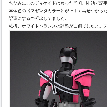
ちなみにこのディケイドは買った当初、即効で記
本体色の
《マゼンタカラー》
が上手く写せなかっ
記事にするの断念してました。
結構、ホワイトバランスの調整が面倒でしたよ。