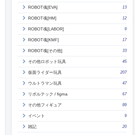
ROBOT魂[EVA]
13
ROBOT魂[HM]
12
ROBOT魂[LABOR]
9
ROBOT魂[KMF]
17
ROBOT魂[その他]
33
その他ロボット玩具
45
仮面ライダー玩具
207
ウルトラマン玩具
47
リボルテック / figma
67
その他フィギュア
89
イベント
9
雑記
20