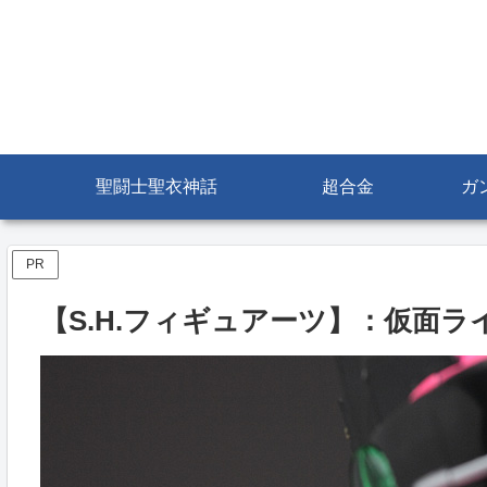
聖闘士聖衣神話
超合金
ガ
PR
【S.H.フィギュアーツ】：仮面ラ