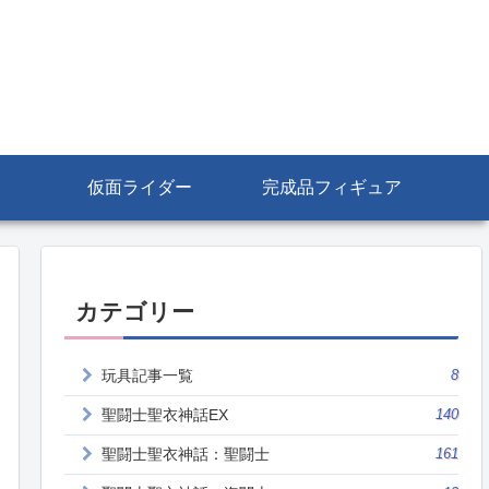
仮面ライダー
完成品フィギュア
カテゴリー
玩具記事一覧
8
聖闘士聖衣神話EX
140
聖闘士聖衣神話：聖闘士
161