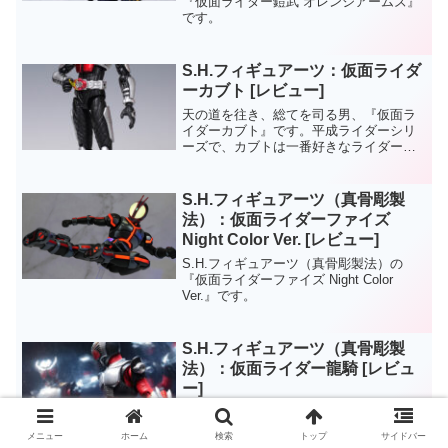
『仮面ライダー鎧武 オレンジアームズ』
です。
S.H.フィギュアーツ：仮面ライダ
ーカブト [レビュー]
天の道を往き、総てを司る男、『仮面ラ
イダーカブト』です。平成ライダーシリ
ーズで、カブトは一番好きなライダー
（ストーリーじゃなくてライダーのデザ
インが）でしてS.H.フィギュアーツで発
売が決定した時は嬉しかったものです。
S.H.フィギュアーツ（真骨彫製
『マスクドフォーム』と...
法）：仮面ライダーファイズ
Night Color Ver. [レビュー]
S.H.フィギュアーツ（真骨彫製法）の
『仮面ライダーファイズ Night Color
Ver.』です。
S.H.フィギュアーツ（真骨彫製
法）：仮面ライダー龍騎 [レビュ
ー]
S.H.フィギュアーツ（真骨彫製法）の
『仮面ライダー龍騎』です。
メニュー
ホーム
検索
トップ
サイドバー