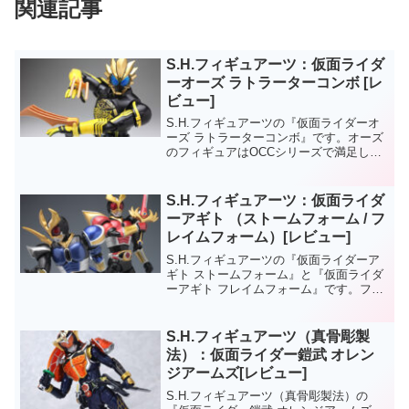
関連記事
S.H.フィギュアーツ：仮面ライダ
ーオーズ ラトラーターコンボ [レ
ビュー]
S.H.フィギュアーツの『仮面ライダーオ
ーズ ラトラーターコンボ』です。オーズ
のフィギュアはOCCシリーズで満足して
いるのに、なんとなく買ってしまうフィ
ギュアーツ。。。ラトラーターのギミッ
クとして、《トラクロー》の別パーツに
S.H.フィギュアーツ：仮面ライダ
よる差し替えギミ...
ーアギト （ストームフォーム / フ
レイムフォーム）[レビュー]
S.H.フィギュアーツの『仮面ライダーア
ギト ストームフォーム』と『仮面ライダ
ーアギト フレイムフォーム』です。フィ
ギュアーツのライダーは、基本フォーム
以外は「安売りになってから買えばいい
や」、と思っていたのです（そういうつ
S.H.フィギュアーツ（真骨彫製
もりだったので、...
法）：仮面ライダー鎧武 オレン
ジアームズ[レビュー]
S.H.フィギュアーツ（真骨彫製法）の