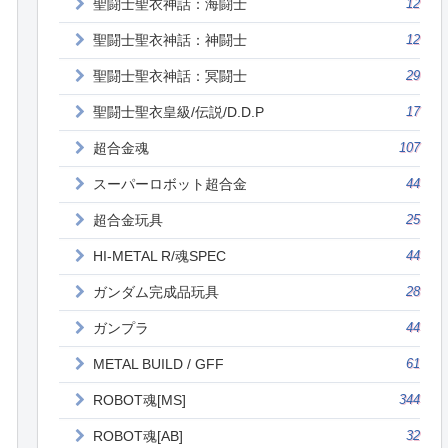
聖闘士聖衣神話：海闘士
12
聖闘士聖衣神話：神闘士
12
聖闘士聖衣神話：冥闘士
29
聖闘士聖衣皇級/伝説/D.D.P
17
超合金魂
107
スーパーロボット超合金
44
超合金玩具
25
HI-METAL R/魂SPEC
44
ガンダム完成品玩具
28
ガンプラ
44
METAL BUILD / GFF
61
ROBOT魂[MS]
344
ROBOT魂[AB]
32