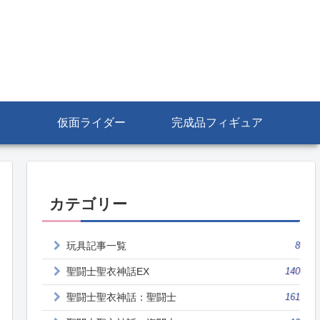
仮面ライダー
完成品フィギュア
カテゴリー
玩具記事一覧
8
聖闘士聖衣神話EX
140
聖闘士聖衣神話：聖闘士
161