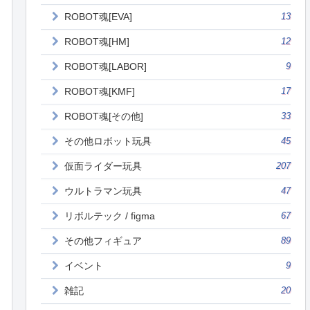
ROBOT魂[EVA]
13
ROBOT魂[HM]
12
ROBOT魂[LABOR]
9
ROBOT魂[KMF]
17
ROBOT魂[その他]
33
その他ロボット玩具
45
仮面ライダー玩具
207
ウルトラマン玩具
47
リボルテック / figma
67
その他フィギュア
89
イベント
9
雑記
20