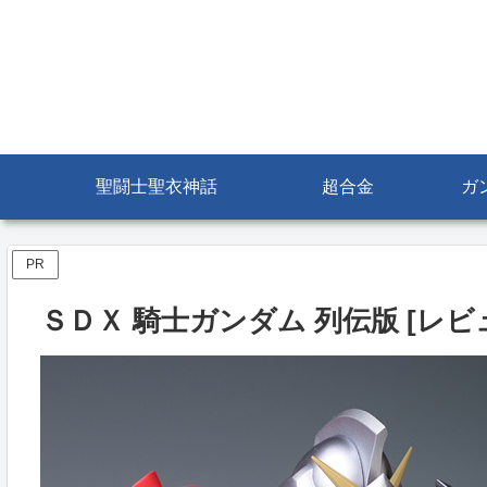
聖闘士聖衣神話
超合金
ガ
PR
ＳＤＸ 騎士ガンダム 列伝版 [レビ