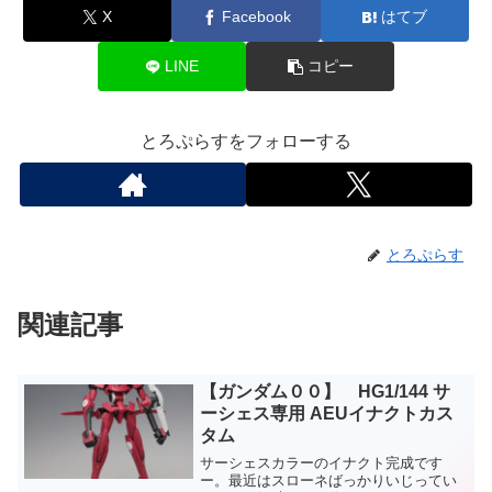
X
Facebook
はてブ
LINE
コピー
とろぷらすをフォローする
とろぷらす
関連記事
【ガンダム００】 HG1/144 サ
ーシェス専用 AEUイナクトカス
タム
サーシェスカラーのイナクト完成です
ー。最近はスローネばっかりいじってい