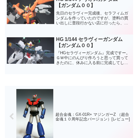
【ガンダム００】
先日のセラヴィー完成後、セラフィムガ
ンダムを作っていたのですが、塗料の買
い出しに普段行かない店に行ったら、
『キュリオス用のガンダムカラー』が置
いてありまして。アリオスは本体のオレ
ンジの調色がメンドウで少し敬遠がちだ
HG 1/144 セラヴィーガンダム
ったのですが専用カラーが手...
【ガンダム００】
『HGセラヴィーガンダム』完成ですー。
ＧＷ中にのんびり作ろうと思って買って
きたのに、休みに入る前に完成してしま
った…なにやってんだ。制作期間は２日
です。パーツの塗装後に後ハメができる
構造なので作るのが楽ですね。ちなみに
私は００のセカンドシー...
超合金魂：GX-01R+ マジンガーZ （超合
金魂１０周年記念バージョン）[レビュー]