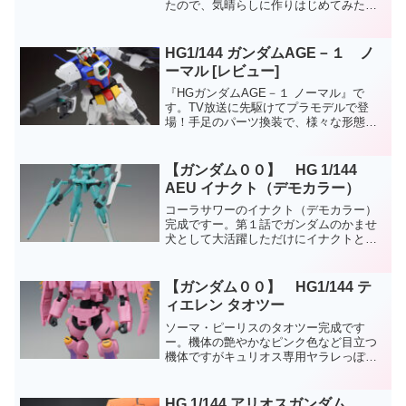
たので、気晴らしに作りはじめてみたら
構造が簡単だったこともあり、１日で仕
上がりました。休日の余暇を使って作る
にはうってつけですね。
HG1/144 ガンダムAGE－１ ノ
ーマル [レビュー]
『HGガンダムAGE－１ ノーマル』で
す。TV放送に先駆けてプラモデルで登
場！手足のパーツ換装で、様々な形態へ
と変化を見せるガンダムAGE－１です
が、プラモデル第一弾となったのは、オ
ーソドックスなノーマルタイプ。総パー
【ガンダム００】 HG 1/144
ツ数は多くないですが、...
AEU イナクト（デモカラー）
コーラサワーのイナクト（デモカラー）
完成ですー。第１話でガンダムのかませ
犬として大活躍しただけにイナクトとい
えば、個人的にこのカラーが一番印象に
残ってます。先に発売された、サーシェ
ス専用イナクトとは、頭部・肩、腰・ラ
【ガンダム００】 HG1/144 テ
イフルの形状が違いますね...
ィエレン タオツー
ソーマ・ピーリスのタオツー完成です
ー。機体の艶やかなピンク色など目立つ
機体ですがキュリオス専用ヤラレっぽく
って、いまいち印象に残った場面がない
ですね…。
HG 1/144 アリオスガンダム