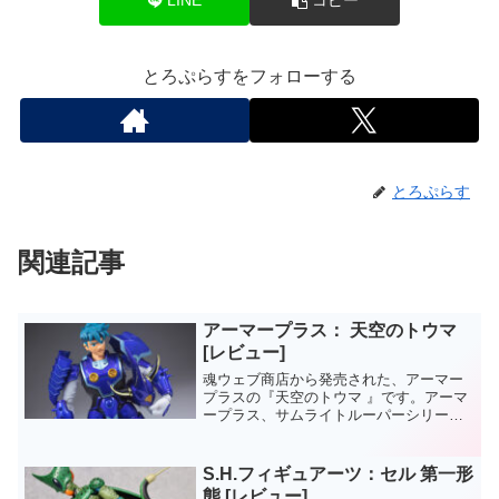
LINE
コピー
とろぷらすをフォローする
とろぷらす
関連記事
アーマープラス： 天空のトウマ
[レビュー]
魂ウェブ商店から発売された、アーマー
プラスの『天空のトウマ 』です。アーマ
ープラス、サムライトルーパーシリーズ
は第２弾目のトウマでWEB専売送りに。
割と地味に需要はあったシリーズだった
とは思うんですが。。。
S.H.フィギュアーツ：セル 第一形
態 [レビュー]