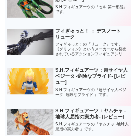
S.H.フィギュアーツの『セル 第一形態』
です。
フィぎゅっと！ ： デスノート
リューク
フィぎゅっと！の『リューク』です。
《グリフォン》というメーカーから発売
されているアクションフィギュアシリー
ズですね。このメーカーのフィギュアを
買うのは初めてだったんですが、デスノ
ートが好きなもので。商品内容として
S.H.フィギュアーツ：超サイヤ人
は、かなりグッスマのfigm...
ベジータ -危険なプライド- [レビ
ュー]
S.H.フィギュアーツの『超サイヤ人ベジ
ータ -危険なプライド-』です。
S.H.フィギュアーツ：ヤムチャ -
地球人屈指の実力者- [レビュー]
S.H.フィギュアーツの『ヤムチャ -地球人
屈指の実力者-』です。