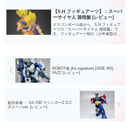
【S.H.フィギュアーツ】：スーパ
ーサイヤ人 孫悟飯 [レビュー]
ドラゴンボール改から、S.H.フィギュア
ーツの『スーパーサイヤ人 孫悟飯』で
す。フィギュアーツ初の《少年体型ボデ
ィー》を採用したアイテムですよ。少年
体型ということで非常に小柄で、関節部
分などもとても小さいですが可動範囲な
どには特に影響はなし...
ROBOT魂 (Ka signature) [SIDE MS] ：
FAZZ [レビュー]
超合金魂 ： GX-70D マジンガーZ D.C.
ダメージver. [レビュー]