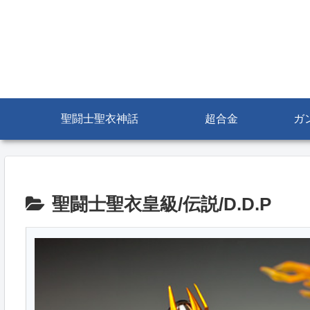
聖闘士聖衣神話
超合金
ガ
聖闘士聖衣皇級/伝説/D.D.P