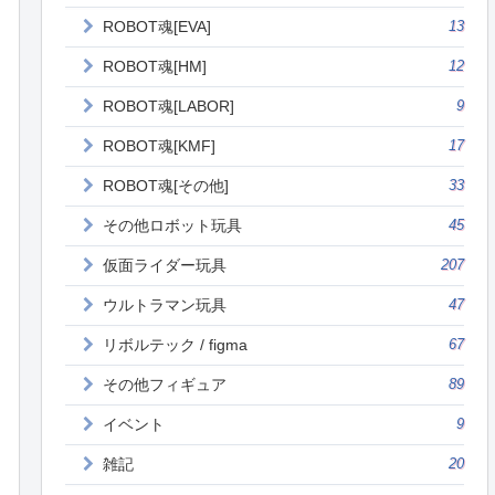
ROBOT魂[EVA]
13
ROBOT魂[HM]
12
ROBOT魂[LABOR]
9
ROBOT魂[KMF]
17
ROBOT魂[その他]
33
その他ロボット玩具
45
仮面ライダー玩具
207
ウルトラマン玩具
47
リボルテック / figma
67
その他フィギュア
89
イベント
9
雑記
20