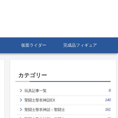
仮面ライダー
完成品フィギュア
カテゴリー
玩具記事一覧
8
聖闘士聖衣神話EX
140
聖闘士聖衣神話：聖闘士
161