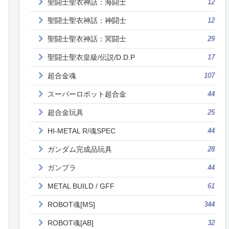
聖闘士聖衣神話：海闘士
12
聖闘士聖衣神話：神闘士
12
聖闘士聖衣神話：冥闘士
29
聖闘士聖衣皇級/伝説/D.D.P
17
超合金魂
107
スーパーロボット超合金
44
超合金玩具
25
HI-METAL R/魂SPEC
44
ガンダム完成品玩具
28
ガンプラ
44
METAL BUILD / GFF
61
ROBOT魂[MS]
344
ROBOT魂[AB]
32