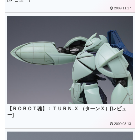
2009.11.17
【ＲＯＢＯＴ魂】：ＴＵＲＮ‐Ｘ （ターンＸ）[レビュ
ー]
2009.03.13