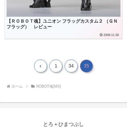
【ＲＯＢＯＴ魂】ユニオン フラッグカスタム２ （ＧＮ
フラッグ） レビュー
2008.11.30
前
1
34
35
へ
ホーム
ROBOT魂[MS]
とろ＋ひまつぶし