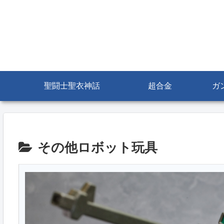
聖闘士聖衣神話
超合金
ガ
その他ロボット玩具