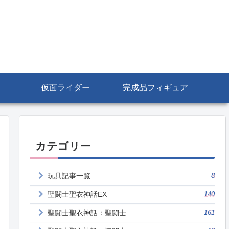
仮面ライダー
完成品フィギュア
カテゴリー
玩具記事一覧
8
聖闘士聖衣神話EX
140
聖闘士聖衣神話：聖闘士
161