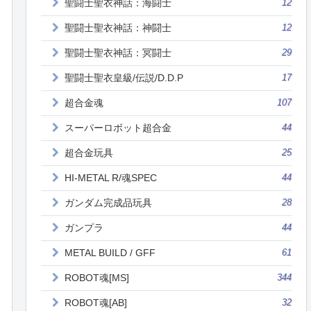
聖闘士聖衣神話：海闘士
12
聖闘士聖衣神話：神闘士
12
聖闘士聖衣神話：冥闘士
29
聖闘士聖衣皇級/伝説/D.D.P
17
超合金魂
107
スーパーロボット超合金
44
超合金玩具
25
HI-METAL R/魂SPEC
44
ガンダム完成品玩具
28
ガンプラ
44
METAL BUILD / GFF
61
ROBOT魂[MS]
344
ROBOT魂[AB]
32