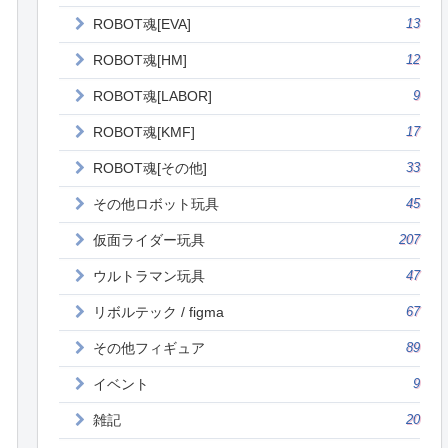
ROBOT魂[EVA]
13
ROBOT魂[HM]
12
ROBOT魂[LABOR]
9
ROBOT魂[KMF]
17
ROBOT魂[その他]
33
その他ロボット玩具
45
仮面ライダー玩具
207
ウルトラマン玩具
47
リボルテック / figma
67
その他フィギュア
89
イベント
9
雑記
20